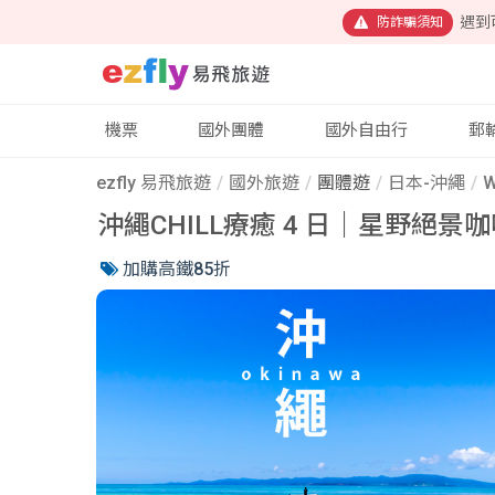
遇到
防詐騙須知
機票
國外團體
國外自由行
郵
ezfly 易飛旅遊
國外旅遊
團體遊
日本-沖繩
W
沖繩CHILL療癒 4 日｜星野
加購高鐵85折