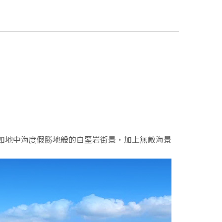
幕，宛如地中海度假勝地般的白堊岩街景，加上無敵海景