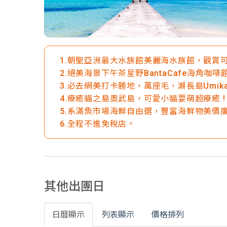
1.朝聖亞洲最大水族館美麗海水族館，觀賞可
2.絕美海景下午茶星野BantaCafe海角
3.必去網美打卡勝地，萬座毛，瀨長島Umikaj
4.療癒貓之島奧武島，可愛小貓耍萌超療癒 !
5.系滿魚市場海鮮自由選，豐富海鮮物美價
6.全程不進免稅店。
其他出團日
日曆顯示
列表顯示
價格排列