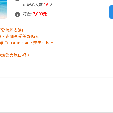
可報名人數
16
人
訂金:
7,000元
愛海豚表演!
咖啡館，盡情享受美好時光。
i Terrace，留下美美回憶。
廉讓您大飽口福。