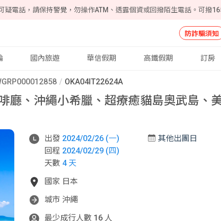
可疑電話，請保持警覺，勿操作ATM、透露個資或回撥陌生電話。可撥16
防詐騙須知
輪
國內旅遊
華信假期
高鐵假期
訂房
GRP000012858
OKA04IT22624A
絕景咖啡廳、沖繩小希臘、超療癒貓島奧武島
出發
2024/02/26 (一)
其他出團日
回程
2024/02/29 (四)
天數
4 天
國家 日本
城市 沖繩
最少成行人數 16 人