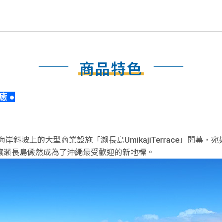
商品特色
癒 ●
岸斜坡上的大型商業設施「瀨長島UmikajiTerrace」開
讓瀨長島儼然成為了沖繩最受歡迎的新地標。