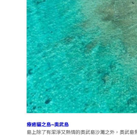
療癒貓之島~奧武島
島上除了有潔淨又熱情的奧武島沙灘之外，奧武島