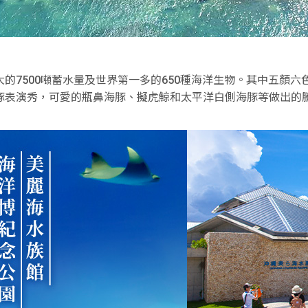
的7500噸蓄水量及世界第一多的650種海洋生物。其中五顏
豚表演秀，可愛的瓶鼻海豚、擬虎鯨和太平洋白側海豚等做出的