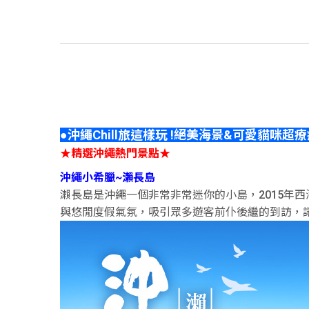
●沖繩Chill旅這樣玩 !絕美海景&可愛貓咪超療
★精選沖繩熱門景點★
沖繩小希臘~瀨長島
瀨長島是沖繩一個非常非常迷你的小島，2015年西海
與悠閒度假氣氛，吸引眾多遊客前仆後繼的到訪，