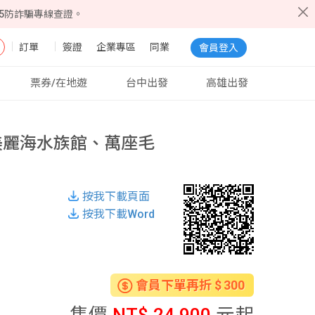
5防詐騙專線查證。
訂單
簽證
企業專區
同業
會員登入
票券/在地遊
台中出發
高雄出發
、美麗海水族館、萬座毛
按我下載頁面
按我下載Word
會員下單再折
300
售價
NT$ 24,900
元起