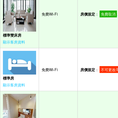
免費Wi-Fi
房價規定
：
免費取消
標準雙床房
顯示客房資料
免費Wi-Fi
房價規定
：
不可更改/
標準房
顯示客房資料