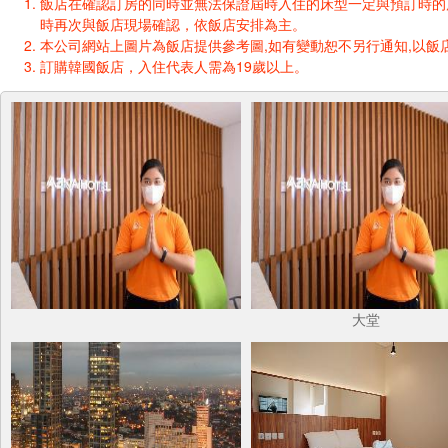
飯店在確認訂房的同時並無法保證屆時入住的床型一定與預訂時的床型一樣
時再次與飯店現場確認，依飯店安排為主。
本公司網站上圖片為飯店提供參考圖,如有變動恕不另行通知,以飯店
訂購韓國飯店，入住代表人需為19歲以上。
大堂