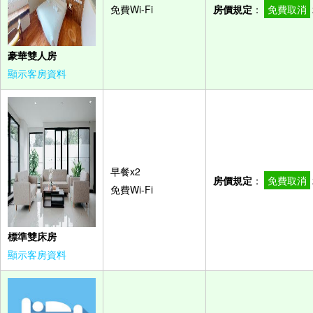
免費Wi-Fi
房價規定
：
免費取消
豪華雙人房
顯示客房資料
早餐x2
房價規定
：
免費取消
免費Wi-Fi
標準雙床房
顯示客房資料