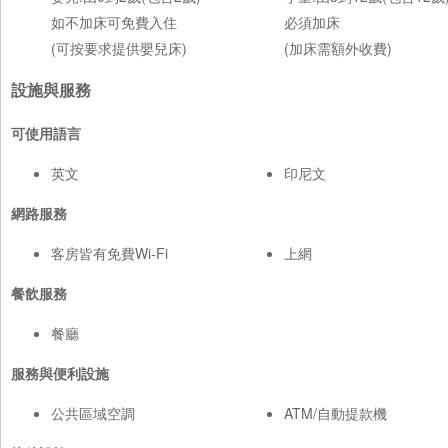
如不加床可免費入住
必須加床
(可按要求提供嬰兒床)
(加床需額外收費)
設施與服務
可使用語言
英文
印尼文
網路服務
客房皆有免費Wi-Fi
上網
餐飲服務
餐廳
服務與便利設施
公共區域空調
ATM/自動提款機