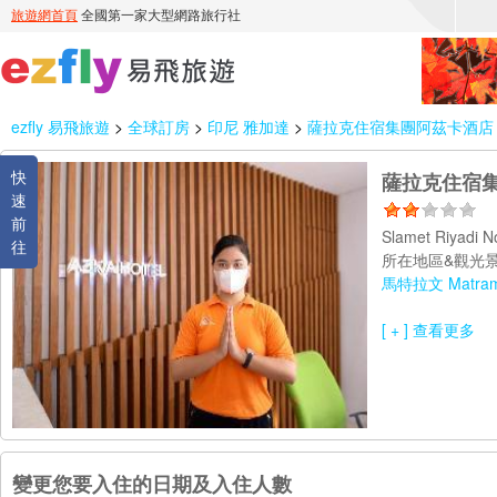
ezfly 易飛旅遊
>
全球訂房
>
印尼 雅加達
>
薩拉克住宿集團阿茲卡酒店 Azka Ho
快
薩拉克住宿集團阿茲
速
前
Slamet Riyadi 
往
所在地區&觀光景
馬特拉文 Matra
[ + ] 查看更多
變更您要入住的日期及入住人數