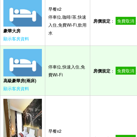
早餐x2
停車位,咖啡/茶,快速
房價規定
：
免費取消
入住,免費Wi-Fi,飲用
豪華大房
水
顯示客房資料
停車位,快速入住,免
房價規定
：
免費取消
費Wi-Fi
高級豪華房(兩床)
顯示客房資料
早餐x2