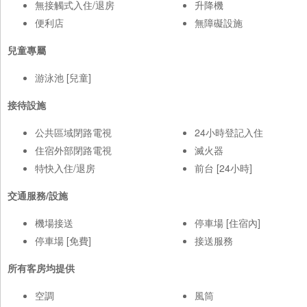
無接觸式入住/退房
升降機
便利店
無障礙設施
兒童專屬
游泳池 [兒童]
接待設施
公共區域閉路電視
24小時登記入住
住宿外部閉路電視
滅火器
特快入住/退房
前台 [24小時]
交通服務/設施
機場接送
停車場 [住宿內]
停車場 [免費]
接送服務
所有客房均提供
空調
風筒