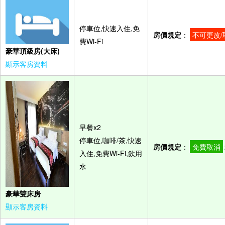
停車位,快速入住,免
房價規定
：
不可更改/
費Wi-Fi
豪華頂級房(大床)
顯示客房資料
早餐x2
停車位,咖啡/茶,快速
房價規定
：
免費取消
入住,免費Wi-Fi,飲用
水
豪華雙床房
顯示客房資料