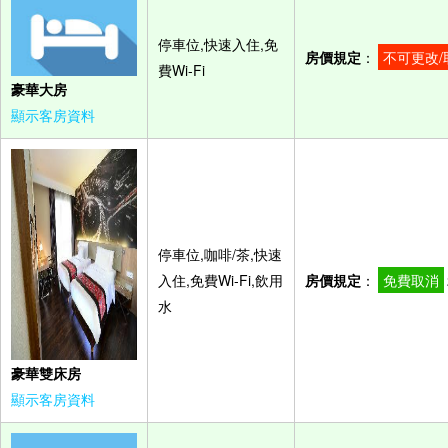
停車位,快速入住,免
房價規定
：
不可更改/
費Wi-Fi
豪華大房
顯示客房資料
停車位,咖啡/茶,快速
入住,免費Wi-Fi,飲用
房價規定
：
免費取消
水
豪華雙床房
顯示客房資料