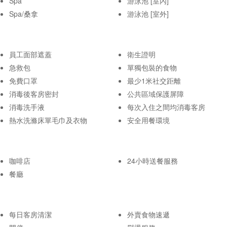
Spa
游泳池 [室內]
Spa/桑拿
游泳池 [室外]
員工面部遮蓋
衛生證明
急救包
單獨包裝的食物
免費口罩
最少1米社交距離
消毒後客房密封
公共區域保護屏障
消毒洗手液
每次入住之間均消毒客房
熱水洗滌床單毛巾及衣物
安全用餐環境
咖啡店
24小時送餐服務
餐廳
每日客房清潔
外賣食物速遞