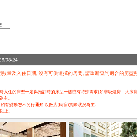
6/08/24
數量及入住日期, 沒有可供選擇的房間, 請重新查詢適合的房型
住的床型一定與預訂時的床型一樣或有特殊需求(如非吸煙房．大床房．高樓層.
為主。
如有變動恕不另行通知,以飯店(民宿)實際狀況為主.
歲以上。