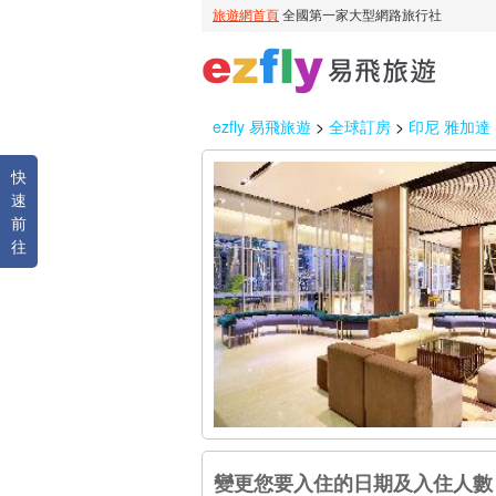
ezfly 易飛旅遊
>
全球訂房
>
印尼 雅加達
快
速
前
往
變更您要入住的日期及入住人數