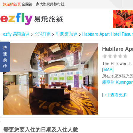
ezfly 易飛旅遊
>
全球訂房
>
印尼 雅加達
>
Habitare Apart Hotel Rasu
快
Habitare Ap
速
前
The H Tower Jl.
往
[MAP]
所在地區&觀光景
庫寧岸 Kuninga
[ + ] 查看更多
變更您要入住的日期及入住人數