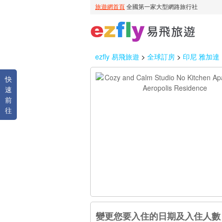
ezfly 易飛旅遊
>
全球訂房
>
印尼 雅加達
快
速
前
往
變更您要入住的日期及入住人數