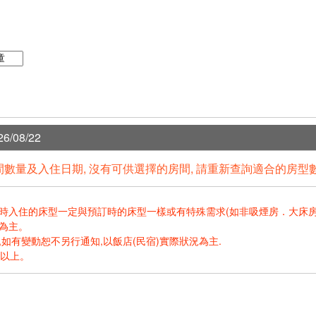
6/08/22
數量及入住日期, 沒有可供選擇的房間, 請重新查詢適合的房型
住的床型一定與預訂時的床型一樣或有特殊需求(如非吸煙房．大床房．高樓層.
為主。
如有變動恕不另行通知,以飯店(民宿)實際狀況為主.
歲以上。