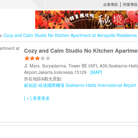
>
Cozy and Calm Studio No Kitchen Apartment at Aeropolis Residence
Cozy and Calm Studio No Kitchen Apartmen
Jl. Mars. Suryadarma, Tower BE 05FL #39,Soekarno-Hatta 
Airport,Jakarta,Indonesia,15129
[MAP]
所在地區&觀光景點:
蘇加諾-哈達國際機場 Soekarno-Hatta International Airport
[ + ] 查看更多