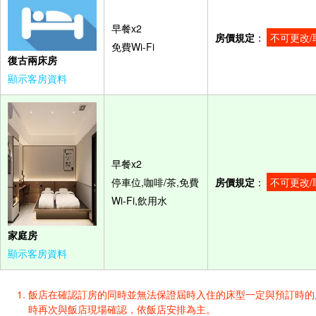
早餐x2
房價規定
：
不可更改/
免費Wi-Fi
復古兩床房
顯示客房資料
早餐x2
停車位,咖啡/茶,免費
房價規定
：
不可更改/
Wi-Fi,飲用水
家庭房
顯示客房資料
飯店在確認訂房的同時並無法保證屆時入住的床型一定與預訂時的床型一樣
時再次與飯店現場確認，依飯店安排為主。