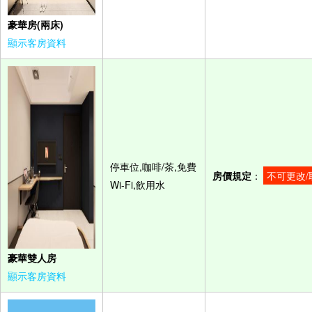
豪華房(兩床)
顯示客房資料
停車位,咖啡/茶,免費
房價規定
：
不可更改/
Wi-Fi,飲用水
豪華雙人房
顯示客房資料