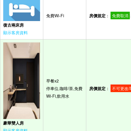
免費Wi-Fi
房價規定
：
免費取消
復古兩床房
顯示客房資料
早餐x2
停車位,咖啡/茶,免費
房價規定
：
不可更改/
Wi-Fi,飲用水
豪華雙人房
顯示客房資料