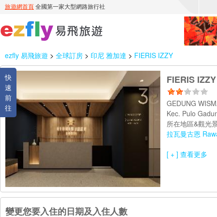
ezfly 易飛旅遊
>
全球訂房
>
印尼 雅加達
>
FIERIS IZZY
快
FIERIS IZZY
速
前
GEDUNG WISMA M
往
Kec. Pulo Gadun
所在地區&觀光景
拉瓦曼古恩 Rawa
[ + ] 查看更多
變更您要入住的日期及入住人數