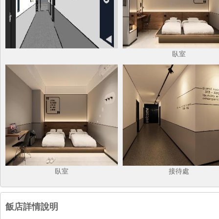
臥室
臥室
接待處
飯店詳情說明