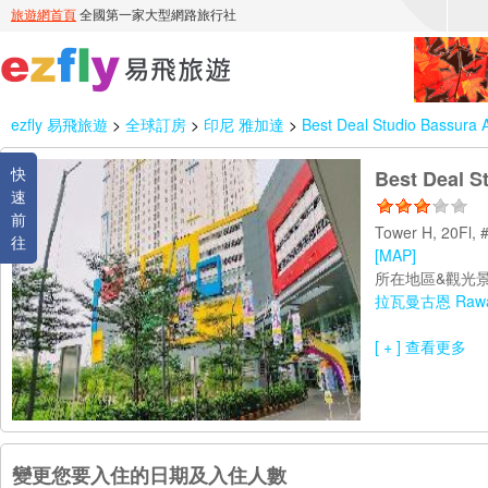
ezfly 易飛旅遊
>
全球訂房
>
印尼 雅加達
>
Best Deal Studio Bassura 
快
Best Deal S
速
前
Tower H, 20Fl,
往
[MAP]
所在地區&觀光景
拉瓦曼古恩 Rawa
[ + ] 查看更多
變更您要入住的日期及入住人數