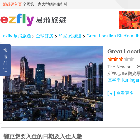
ezfly 易飛旅遊
>
全球訂房
>
印尼 雅加達
>
Great Location Studio at 
快
Great Locat
速
前
The Newton 1 29
往
所在地區&觀光景
庫寧岸 Kuninga
[ + ] 查看更多
變更您要入住的日期及入住人數