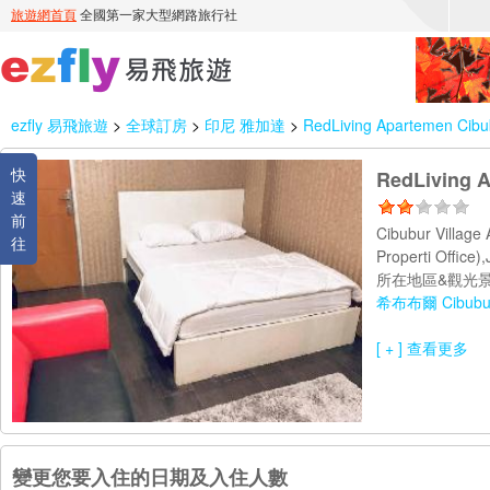
ezfly 易飛旅遊
>
全球訂房
>
印尼 雅加達
>
RedLiving Apartemen Cibub
快
RedLiving A
速
前
Cibubur Village
往
Properti Office
所在地區&觀光景
希布布爾 Cibubu
[ + ] 查看更多
變更您要入住的日期及入住人數