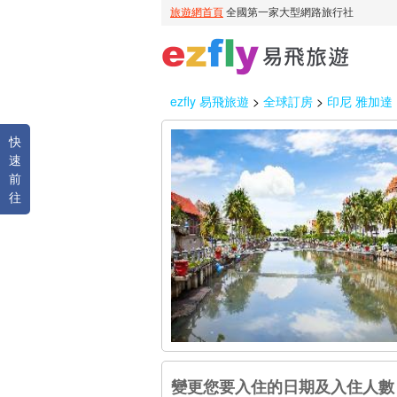
ezfly 易飛旅遊
>
全球訂房
>
印尼 雅加達
快
速
前
往
變更您要入住的日期及入住人數