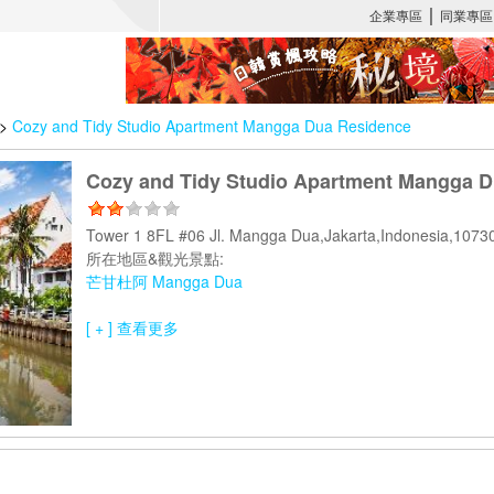
>
Cozy and Tidy Studio Apartment Mangga Dua Residence
Cozy and Tidy Studio Apartment Mangga 
Tower 1 8FL #06 Jl. Mangga Dua,Jakarta,Indonesia,10
所在地區&觀光景點:
芒甘杜阿 Mangga Dua
[ + ] 查看更多