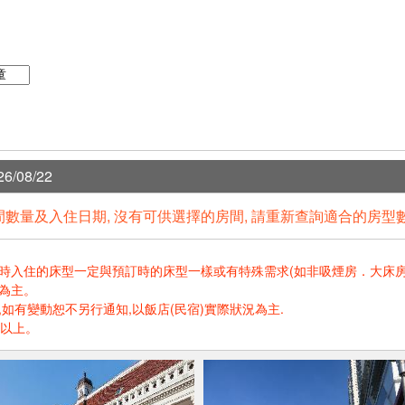
6/08/22
數量及入住日期, 沒有可供選擇的房間, 請重新查詢適合的房型
住的床型一定與預訂時的床型一樣或有特殊需求(如非吸煙房．大床房．高樓層.
為主。
如有變動恕不另行通知,以飯店(民宿)實際狀況為主.
歲以上。