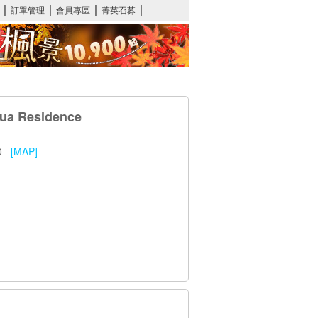
Dua Residence
730
[MAP]