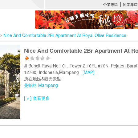
>
Nice And Comfortable 2Br Apartment At Royal Olive Residence
Nice And Comfortable 2Br Apartment At Ro
Jl Buncit Raya No.101, Tower 2 16FL #16N, Pejaten Barat,
12760, Indonesia,Mampang
[MAP]
所在地區&觀光景點:
曼帕格 Mampang
[ + ] 查看更多