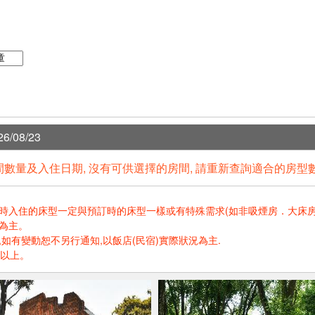
6/08/23
數量及入住日期, 沒有可供選擇的房間, 請重新查詢適合的房型
住的床型一定與預訂時的床型一樣或有特殊需求(如非吸煙房．大床房．高樓層.
為主。
如有變動恕不另行通知,以飯店(民宿)實際狀況為主.
歲以上。