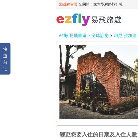
ezfly 易飛旅遊
>
全球訂房
>
印尼 雅加達
快
速
前
往
變更您要入住的日期及入住人數