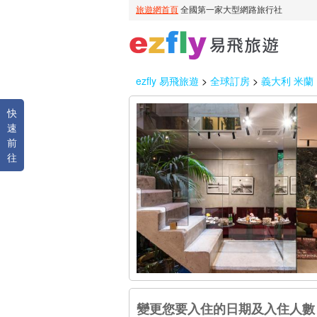
ezfly 易飛旅遊
>
全球訂房
>
義大利 米蘭
快
速
前
往
變更您要入住的日期及入住人數