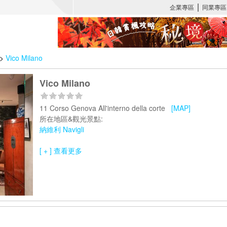
>
Vico Milano
Vico Milano
11 Corso Genova All'interno della corte
[MAP]
所在地區&觀光景點:
納維利 Navigli
[ + ] 查看更多