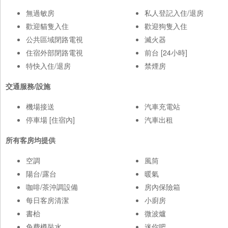
無過敏房
私人登記入住/退房
歡迎貓隻入住
歡迎狗隻入住
公共區域閉路電視
滅火器
住宿外部閉路電視
前台 [24小時]
特快入住/退房
禁煙房
交通服務/設施
機場接送
汽車充電站
停車場 [住宿內]
汽車出租
所有客房均提供
空調
風筒
陽台/露台
暖氣
咖啡/茶沖調設備
房內保險箱
每日客房清潔
小廚房
書枱
微波爐
免費樽裝水
迷你吧