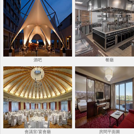
酒吧
餐廳
會議室/宴會廳
房間平面圖