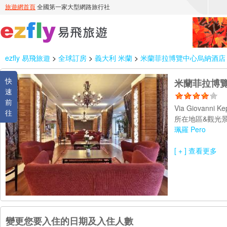
ezfly 易飛旅遊
>
全球訂房
>
義大利 米蘭
>
米蘭菲拉博覽中心烏納酒店 UNAHO
快
米蘭菲拉博覽中心
速
前
Via Giovanni Ke
往
所在地區&觀光景
珮羅 Pero
[ + ] 查看更多
變更您要入住的日期及入住人數