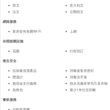
英文
意大利文
法文
立陶宛文
網路服務
客房皆有免費Wi-Fi
上網
休閒娛樂設施
花園
行程預訂
衛生安全
抗病毒清潔產品
消毒後客房密封
體溫計
消毒洗手液
無現金支付服務
熱水洗滌床單毛巾及衣物
急救包
最少1米社交距離
餐飲服務
自動售賣機