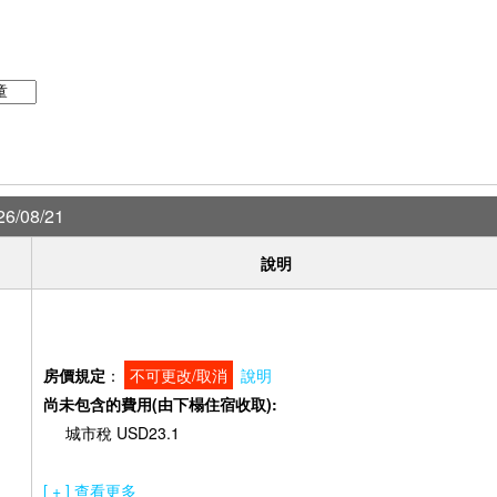
6/08/21
說明
房價規定
：
不可更改/取消
說明
尚未包含的費用(由下榻住宿收取):
城市稅 USD23.1
[ + ] 查看更多