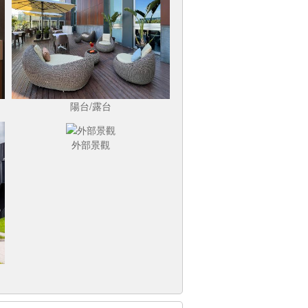
陽台/露台
外部景觀