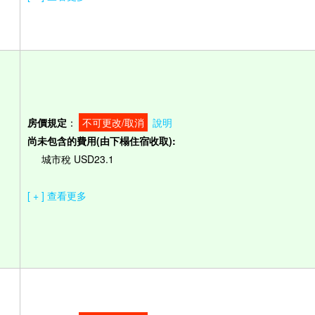
房價規定
：
不可更改/取消
說明
尚未包含的費用(由下榻住宿收取):
城市稅 USD23.1
[ + ] 查看更多