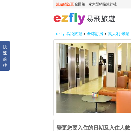
ezfly 易飛旅遊
>
全球訂房
>
義大利 米蘭
快
速
前
往
變更您要入住的日期及入住人數