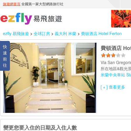
ezfly 易飛旅遊
>
全球訂房
>
義大利 米蘭
>
費頓酒店 Hotel Ferton
快
費頓酒店 Hote
速
前
Via San Gregor
往
所在地區&觀光景
米蘭中央車站 Stazi
[ + ] 查看更多
變更您要入住的日期及入住人數