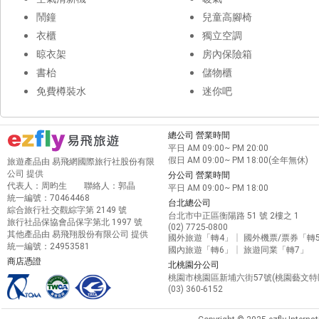
鬧鐘
兒童高腳椅
衣櫃
獨立空調
晾衣架
房內保險箱
書枱
儲物櫃
免費樽裝水
迷你吧