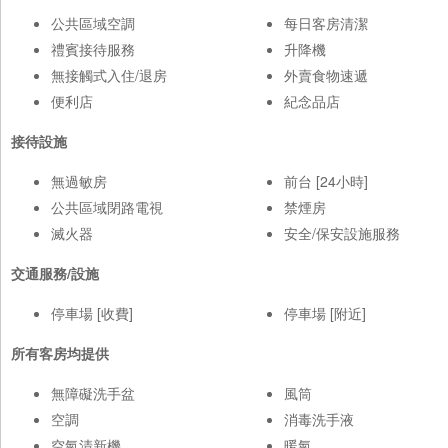
公共區域空調
每日客房清潔
禮賓接待服務
升降機
無接觸式入住/退房
外賣食物速遞
便利店
紀念品店
接待設施
無過敏房
前台 [24小時]
公共區域閉路電視
禁煙房
滅火器
安全/保安設施服務
交通服務/設施
停車場 [收費]
停車場 [附近]
所有客房均提供
無障礙洗手盆
風筒
空調
消毒洗手液
空氣清新機
暖氣