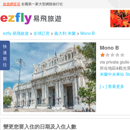
ezfly 易飛旅遊
>
全球訂房
>
義大利 米蘭
>
Mono B
快
Mono B
速
前
via privata giul
往
所在地區&觀光景
米蘭中央車站 Stazi
[ + ] 查看更多
變更您要入住的日期及入住人數