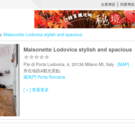
>
Maisonette Lodovica stylish and spacious
Maisonette Lodovica stylish and spacious
P.le di Porta Lodovica, 4, 20136 Milano MI, Italy
[MAP]
所在地區&觀光景點:
羅馬門 Porta Romana
[ + ] 查看更多