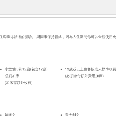
住客獲得舒適的體驗。 與同事保持聯絡，因為入住期間你可以全程使用
小童:由3到12歲(包含12歲)
13歲或以上住客按成人標準收
必須加床
(必須繳付額外費用加床)
(加床需額外收費)
希臘文
意大利文