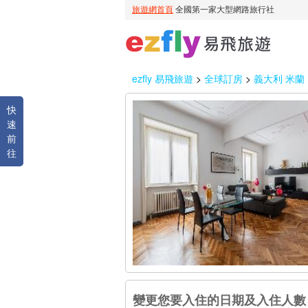
ezfly 易飛旅遊
>
全球訂房
>
義大利 米蘭
快
速
前
往
變更您要入住的日期及入住人數