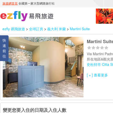
ezfly 易飛旅遊
>
全球訂房
>
義大利 米蘭
>
Martini Suite
快
Martini Suit
速
前
Via Martini Pad
往
所在地區&觀光景
史杜特市 Citta St
[ + ] 查看更多
變更您要入住的日期及入住人數