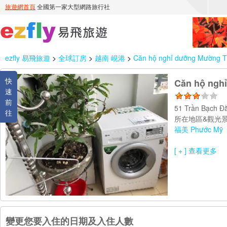
ezfly 易飛旅遊
>
全球訂房
>
越南 峴港
>
Căn hộ nghỉ dưỡng Mường T
快
Căn hộ ngh
速
前
51 Trần Bạch 
往
所在地區&觀光景
福美 Phước Mỹ
[ + ] 查看更多
變更您要入住的日期及入住人數