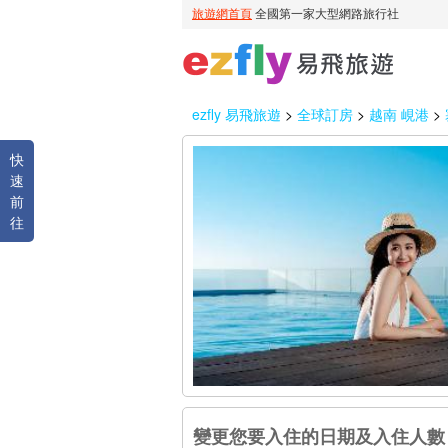
ezfly 易飛旅遊
>
全球訂房
>
越南 峴港
>
快
速
前
往
變更您要入住的日期及入住人數