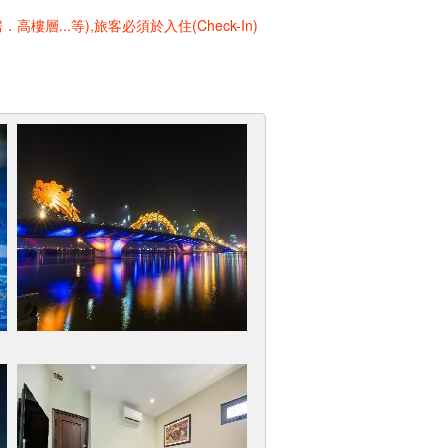
..等),旅客必須於入住(Check-In)