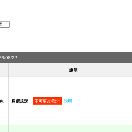
6/08/22
說明
免
房價規定
：
不可更改/取消
說明