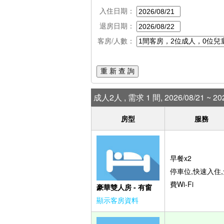
入住日期：
退房日期：
客房/人數：
重 新 查 詢
成人2人 , 需求 1 間, 2026/08/21 ~ 202
房型
服務
早餐x2
停車位,快速入住,
費Wi-Fi
豪華雙人房 - 有窗
顯示客房資料