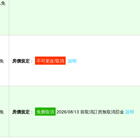
,免
免
房價規定
：
不可更改/取消
說明
免
房價規定
：
免費取消
2026/08/13 前取消訂房無取消罰金
說明