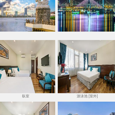
臥室
游泳池 [室外]