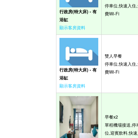
停車位,快速入住,
行政房(特大床) - 有
費Wi-Fi
浴缸
顯示客房資料
雙人早餐
停車位,快速入住,
行政房(特大床) - 有
費Wi-Fi
浴缸
顯示客房資料
早餐x2
單程機場接送,停
位,迎賓飲料,快速