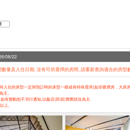
6/08/22
數量及入住日期, 沒有可供選擇的房間, 請重新查詢適合的房型
住的床型一定與預訂時的床型一樣或有特殊需求(如非吸煙房．大床房．高樓層.
為主。
如有變動恕不另行通知,以飯店(民宿)實際狀況為主.
歲以上。