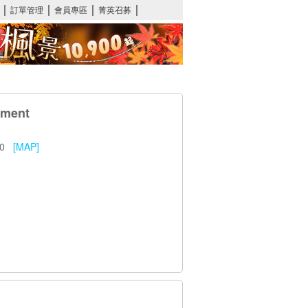
ment
000
[MAP]