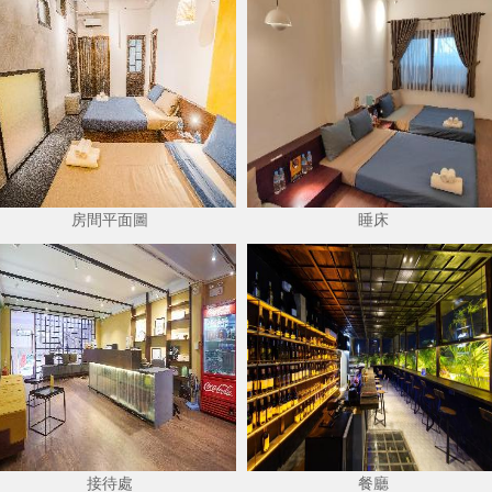
房間平面圖
睡床
接待處
餐廳