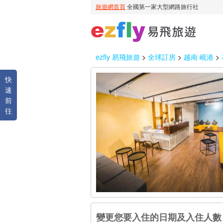
ezfly 易飛旅遊
>
全球訂房
>
越南 峴港
>
快
速
前
往
變更您要入住的日期及入住人數