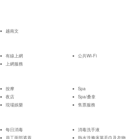
越南文
有線上網
公共Wi-Fi
上網服務
按摩
Spa
夜店
Spa/桑拿
現場娛樂
售票服務
每日消毒
消毒洗手液
員工面部遮蓋
熱水洗滌床單毛巾及衣物