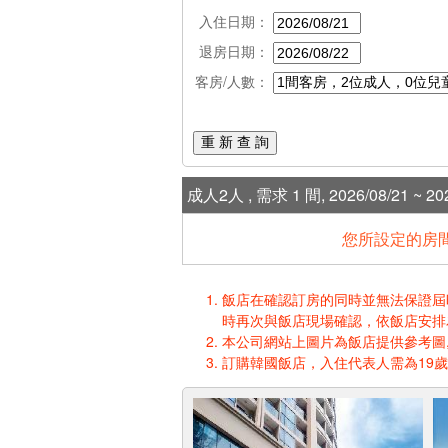
入住日期：
退房日期：
客房/人數：
重 新 查 詢
成人2人 , 需求 1 間, 2026/08/21 ~ 202
您所設定的房間
飯店在確認訂房的同時並無法保證屆時入
時再次與飯店現場確認，依飯店安排
本公司網站上圖片為飯店提供參考圖,
訂購韓國飯店，入住代表人需為19