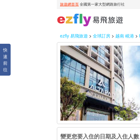
ezfly 易飛旅遊
>
全球訂房
>
越南 峴港
>
快
速
前
往
變更您要入住的日期及入住人數