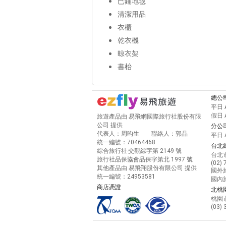
已鋪地毯
清潔用品
衣櫃
乾衣機
晾衣架
書枱