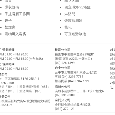
風筒
獨立客廳
燙衣設備
獨立淋浴間/浴缸
手提電腦工作間
淋浴間
鏡子
煙霧探測器
禁煙房
梳化
寵物可入客房
可直達游泳池