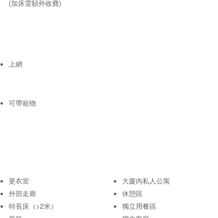
(加床需額外收費)
上網
可帶寵物
更衣室
大廈內私人公寓
外部走廊
休憩區
特長床（>2米）
獨立用餐區