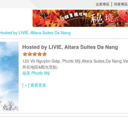
Hosted by LIVIE, Altara Suites Da Nang
Hosted by LIVIE, Altara Suites Da Nang
120 Võ Nguyên Giáp, Phước Mỹ,Altara Suites,Da Nang,
所在地區&觀光景點:
福美 Phước Mỹ
[ + ] 查看更多