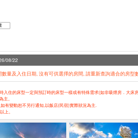
6/08/22
數量及入住日期, 沒有可供選擇的房間, 請重新查詢適合的房型
住的床型一定與預訂時的床型一樣或有特殊需求(如非吸煙房．大床房．高樓層.
為主。
如有變動恕不另行通知,以飯店(民宿)實際狀況為主.
歲以上。