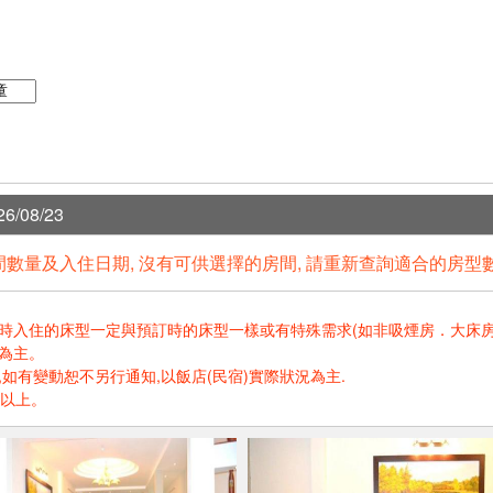
6/08/23
數量及入住日期, 沒有可供選擇的房間, 請重新查詢適合的房型
住的床型一定與預訂時的床型一樣或有特殊需求(如非吸煙房．大床房．高樓層.
為主。
如有變動恕不另行通知,以飯店(民宿)實際狀況為主.
歲以上。