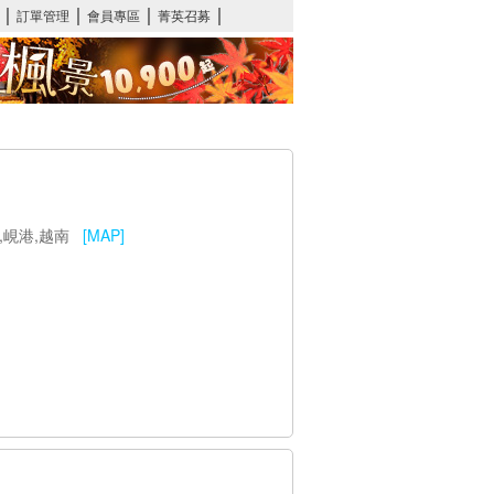
g,福美,峴港,越南
[MAP]