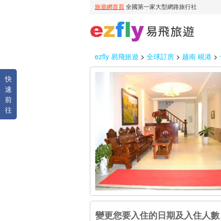
ezfly 易飛旅遊
>
全球訂房
>
越南 峴港
>
快
速
前
往
變更您要入住的日期及入住人數