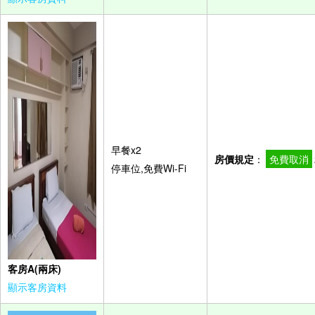
早餐x2
房價規定
：
免費取消
停車位,免費Wi-Fi
客房A(兩床)
顯示客房資料