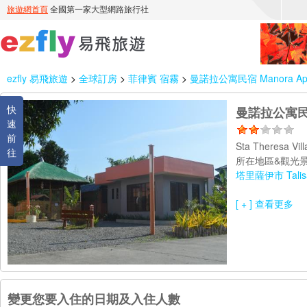
ezfly 易飛旅遊
>
全球訂房
>
菲律賓 宿霧
>
曼諾拉公寓民宿 Manora Apart
快
曼諾拉公寓民宿 M
速
前
Sta Theresa Vil
往
所在地區&觀光景
塔里薩伊市 Talisa
[ + ] 查看更多
變更您要入住的日期及入住人數