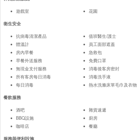
遊戲室
花園
衛生安全
抗病毒清潔產品
值班醫生/護士
體溫計
員工面部遮蓋
房內早餐
急救包
早餐外送服務
免費口罩
無現金支付服務
消毒後客房密封
所有客房每日消毒
消毒洗手液
每日消毒
熱水洗滌床單毛巾及衣物
餐飲服務
酒吧
雜貨速遞
BBQ設施
廚房
咖啡店
餐廳
服務與便利設施