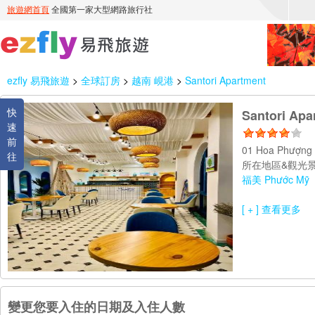
ezfly 易飛旅遊
>
全球訂房
>
越南 峴港
>
Santori Apartment
快
Santori Apa
速
前
01 Hoa Phượng
往
所在地區&觀光景
福美 Phước Mỹ
[ + ] 查看更多
變更您要入住的日期及入住人數