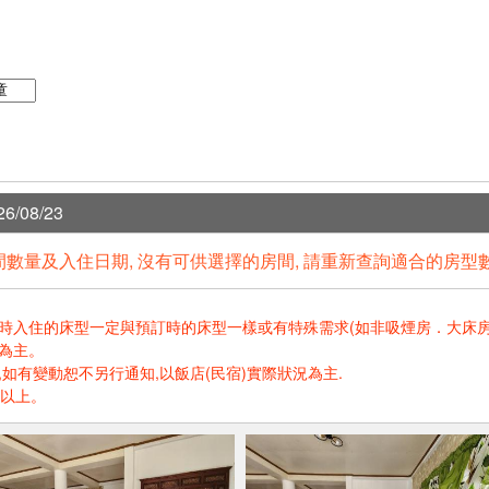
6/08/23
數量及入住日期, 沒有可供選擇的房間, 請重新查詢適合的房型
住的床型一定與預訂時的床型一樣或有特殊需求(如非吸煙房．大床房．高樓層.
為主。
如有變動恕不另行通知,以飯店(民宿)實際狀況為主.
歲以上。