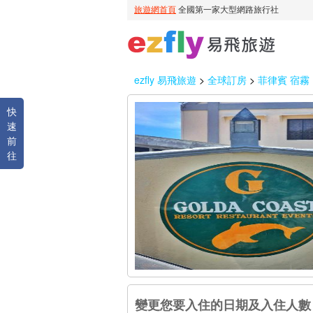
ezfly 易飛旅遊
>
全球訂房
>
菲律賓 宿霧
快
速
前
往
變更您要入住的日期及入住人數