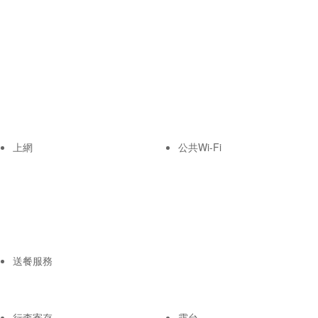
上網
公共Wi-Fi
送餐服務
行李寄存
露台