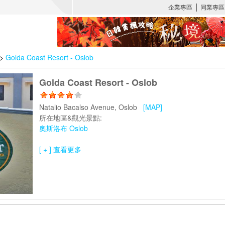
>
Golda Coast Resort - Oslob
Golda Coast Resort - Oslob
Natalio Bacalso Avenue, Oslob
[MAP]
所在地區&觀光景點:
奧斯洛布 Oslob
[ + ] 查看更多