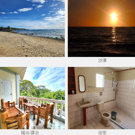
沙灘
陽台/露台
浴室