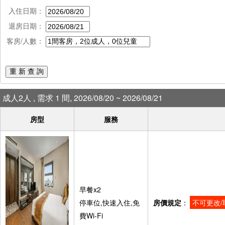
入住日期：
退房日期：
客房/人數：
重 新 查 詢
成人2人 , 需求 1 間, 2026/08/20 ~ 2026/08/21
房型
服務
早餐x2
停車位,快速入住,免
房價規定
：
不可更改/
費Wi-Fi