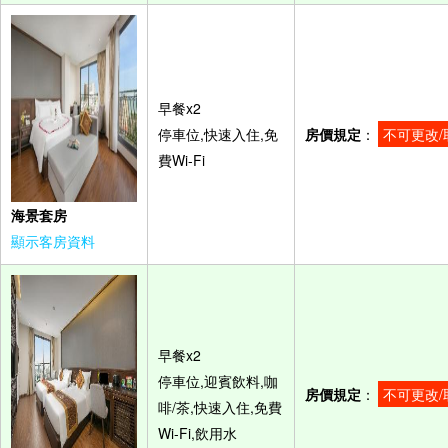
早餐x2
停車位,快速入住,免
房價規定
：
不可更改/
費Wi-Fi
海景套房
顯示客房資料
早餐x2
停車位,迎賓飲料,咖
房價規定
：
不可更改/
啡/茶,快速入住,免費
Wi-Fi,飲用水