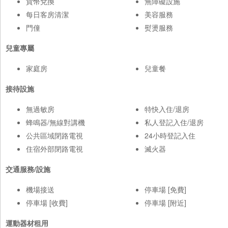
貨幣兌換
無障礙設施
每日客房清潔
美容服務
門僮
熨燙服務
兒童專屬
家庭房
兒童餐
接待設施
無過敏房
特快入住/退房
蜂鳴器/無線對講機
私人登記入住/退房
公共區域閉路電視
24小時登記入住
住宿外部閉路電視
滅火器
交通服務/設施
機場接送
停車場 [免費]
停車場 [收費]
停車場 [附近]
運動器材租用