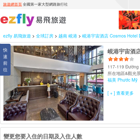
ezfly 易飛旅遊
>
全球訂房
>
越南 峴港
>
峴港宇宙酒店 Cosmos Hotel 
快
峴港宇宙酒店 C
速
前
117-119 Đường
往
所在地區&觀光景
福美 Phước Mỹ
[ + ] 查看更多
變更您要入住的日期及入住人數