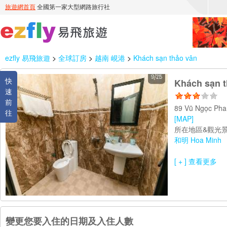
ezfly 易飛旅遊
>
全球訂房
>
越南 峴港
>
Khách sạn thảo vân
快
Khách sạn t
速
前
89 Vũ Ngọc Pha
往
[MAP]
所在地區&觀光景
和明 Hoa Minh
[ + ] 查看更多
變更您要入住的日期及入住人數