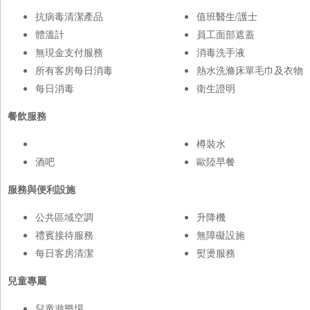
抗病毒清潔產品
值班醫生/護士
體溫計
員工面部遮蓋
無現金支付服務
消毒洗手液
所有客房每日消毒
熱水洗滌床單毛巾及衣物
每日消毒
衛生證明
餐飲服務
樽裝水
酒吧
歐陸早餐
服務與便利設施
公共區域空調
升降機
禮賓接待服務
無障礙設施
每日客房清潔
熨燙服務
兒童專屬
兒童遊樂場