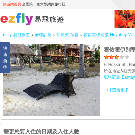
ezfly 易飛旅遊
>
全球訂房
>
菲律賓 宿霧
>
霍佑霍伊別墅 Hoyohoy Vill
快
霍佑霍伊別墅 Ho
速
前
F. Roska St., B
往
所在地區&觀光景
班塔延島 Bantaya
[ + ] 查看更多
變更您要入住的日期及入住人數