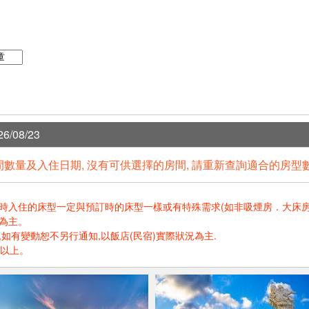
6/08/23
數量及入住日期, 沒有可供選擇的房間, 請重新查詢適合的房型
住的床型一定與預訂時的床型一樣或有特殊需求(如非吸煙房．大床房．高樓層.
為主。
如有變動恕不另行通知,以飯店(民宿)實際狀況為主.
歲以上。