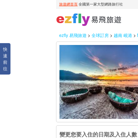
ezfly 易飛旅遊
>
全球訂房
>
越南 峴港
>
快
速
前
往
變更您要入住的日期及入住人數