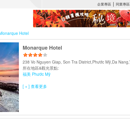
Monarque Hotel
Monarque Hotel
238 Vo Nguyen Giap, Son Tra District,Phước Mỹ,Da Na
所在地區&觀光景點:
福美 Phước Mỹ
[ + ] 查看更多