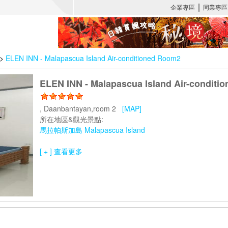
>
ELEN INN - Malapascua Island Air-conditioned Room2
ELEN INN - Malapascua Island Air-conditi
, Daanbantayan,room 2
[MAP]
所在地區&觀光景點:
馬拉帕斯加島 Malapascua Island
[ + ] 查看更多