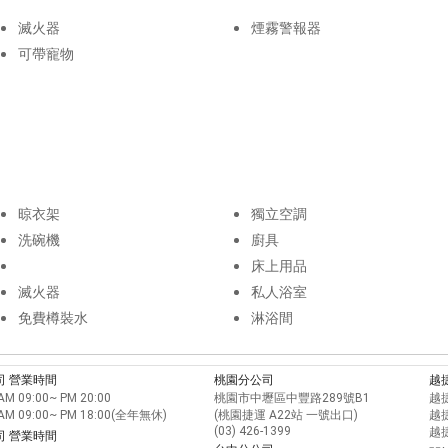
滅火器
煙霧警報器
可帶寵物
晾衣架
獨立空調
洗碗機
廚具
床上用品
滅火器
私人浴室
免費樽裝水
淋浴間