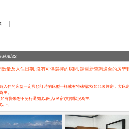
6/08/22
數量及入住日期, 沒有可供選擇的房間, 請重新查詢適合的房型
住的床型一定與預訂時的床型一樣或有特殊需求(如非吸煙房．大床房．高樓層.
為主。
如有變動恕不另行通知,以飯店(民宿)實際狀況為主.
歲以上。