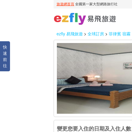
ezfly 易飛旅遊
>
全球訂房
>
菲律賓 宿霧
快
速
前
往
變更您要入住的日期及入住人數