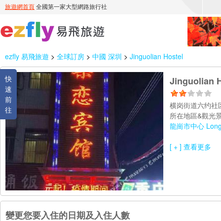
ezfly 易飛旅遊
>
全球訂房
>
中國 深圳
>
Jinguolian Hostel
快
Jinguolian 
速
前
横岗街道六约社区
往
所在地區&觀光景
龍崗市中心 Longg
[ + ] 查看更多
變更您要入住的日期及入住人數