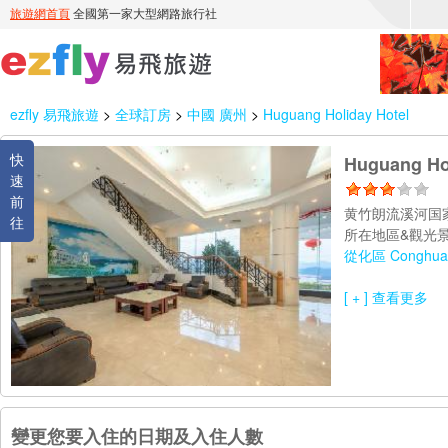
ezfly 易飛旅遊
>
全球訂房
>
中國 廣州
>
Huguang Holiday Hotel
快
Huguang Hol
速
前
黄竹朗流溪河国家
往
所在地區&觀光景
從化區 Conghua D
[ + ] 查看更多
變更您要入住的日期及入住人數