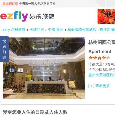
ezfly 易飛旅遊
>
全球訂房
>
中國 廣州
>
桔樹國際公寓酒店（珠江新城花城廣場店） 
快
桔樹國際公寓酒店
速
Apartment
前
往
猎德大道48号尚
所在地區&觀光景
廣州市天河區珠江新城 T
[ + ] 查看更多
變更您要入住的日期及入住人數