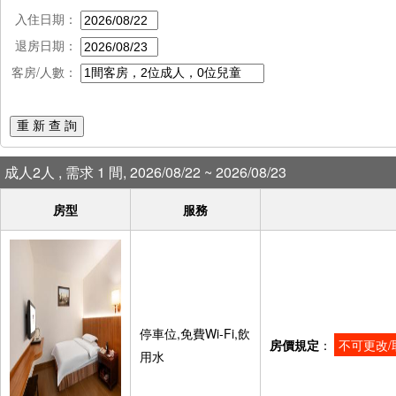
入住日期：
退房日期：
客房/人數：
重 新 查 詢
成人2人 , 需求 1 間, 2026/08/22 ~ 2026/08/23
房型
服務
停車位,免費Wi-Fi,飲
房價規定
：
不可更改/
用水