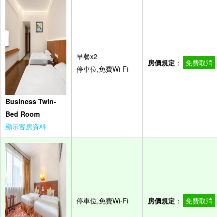
早餐x2
房價規定
：
免費取消
停車位,免費Wi-Fi
Business Twin-
Bed Room
顯示客房資料
停車位,免費Wi-Fi
房價規定
：
免費取消