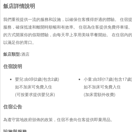
飯店詳情說明
我們重視提供一流的服務和設施，以確保住客獲得舒適的體驗。 住宿
服務，確保抵達和離開時順暢和有效率。 住宿為住客提供免費停車場。
的方式開展你的假期體驗，由每天早上享用美味早餐開始。 在住宿內
以滿足你的胃口。
飯店類型:
酒店
住宿說明
嬰兒:由0到2歲(包含2歲)
小童:由3到17歲(包含17歲
如不加床可免費入住
如不加床可免費入住
(可按要求提供嬰兒床)
(加床需額外收費)
住宿公告
為遵守當地政府頒佈的政策，住宿不會向住客提供即棄用品。
設施與服務