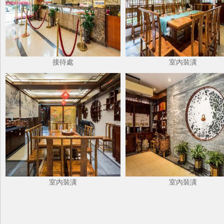
接待處
室內裝潢
室內裝潢
室內裝潢