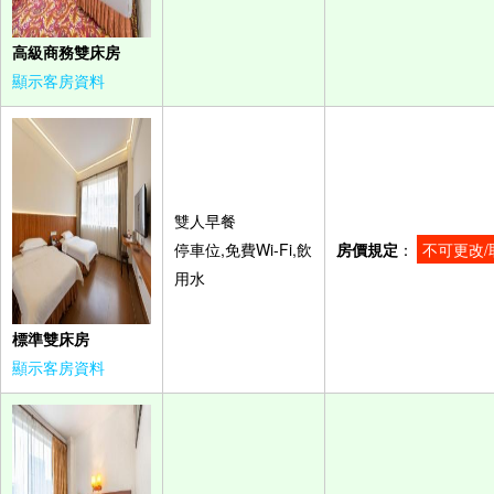
高級商務雙床房
顯示客房資料
雙人早餐
停車位,免費Wi-Fi,飲
房價規定
：
不可更改/
用水
標準雙床房
顯示客房資料