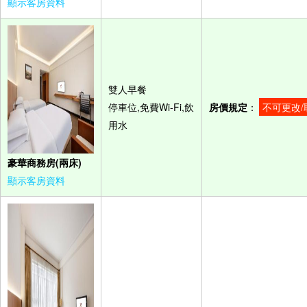
顯示客房資料
雙人早餐
停車位,免費Wi-Fi,飲
房價規定
：
不可更改/
用水
豪華商務房(兩床)
顯示客房資料