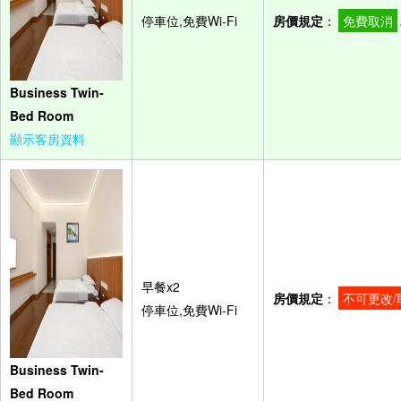
停車位,免費Wi-Fi
房價規定
：
免費取消
Business Twin-
Bed Room
顯示客房資料
早餐x2
房價規定
：
不可更改/
停車位,免費Wi-Fi
Business Twin-
Bed Room