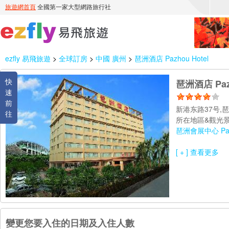
ezfly 易飛旅遊
>
全球訂房
>
中國 廣州
>
琶洲酒店 Pazhou Hotel
快
琶洲酒店 Pazh
速
前
新港东路37号,琶
往
所在地區&觀光景
琶洲會展中心 Pazhou
[ + ] 查看更多
變更您要入住的日期及入住人數