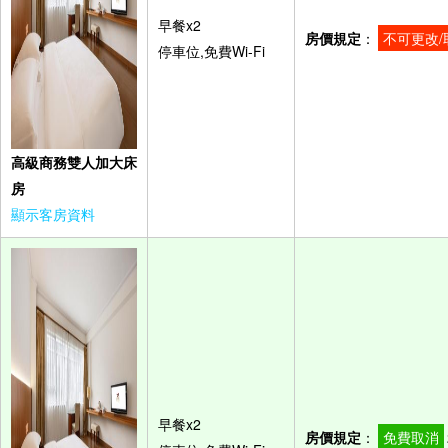
早餐x2
房價規定
：
不可更改/
停車位,免費Wi-Fi
高級商務雙人加大床
房
顯示客房資料
早餐x2
房價規定
：
免費取消