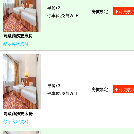
早餐x2
房價規定
：
不可更改/
停車位,免費Wi-Fi
高級商務雙床房
顯示客房資料
早餐x2
房價規定
：
不可更改/
停車位,免費Wi-Fi
高級商務雙床房
顯示客房資料