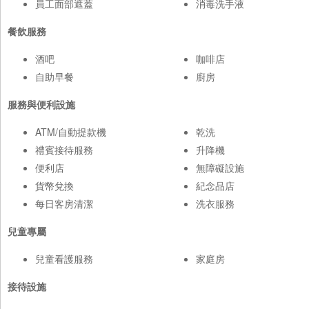
員工面部遮蓋
消毒洗手液
餐飲服務
酒吧
咖啡店
自助早餐
廚房
服務與便利設施
ATM/自動提款機
乾洗
禮賓接待服務
升降機
便利店
無障礙設施
貨幣兌換
紀念品店
每日客房清潔
洗衣服務
兒童專屬
兒童看護服務
家庭房
接待設施