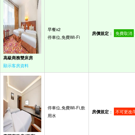
早餐x2
房價規定
：
免費取消
停車位,免費Wi-Fi
高級商務雙床房
顯示客房資料
停車位,免費Wi-Fi,飲
房價規定
：
不可更改/
用水