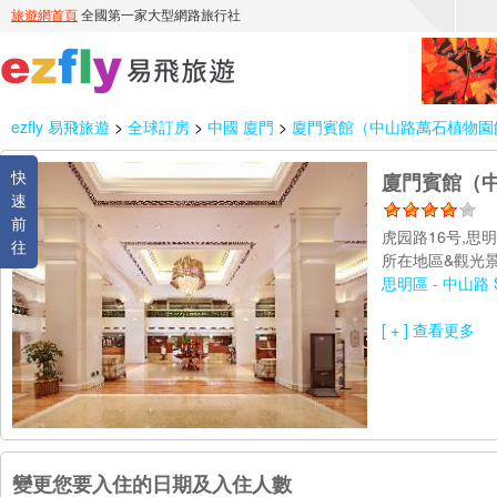
ezfly 易飛旅遊
>
全球訂房
>
中國 廈門
>
廈門賓館（中山路萬石植物園飯店） C
快
廈門賓館（中山
速
前
虎园路16号,思明區
往
所在地區&觀光景
思明區 - 中山路 Si M
[ + ] 查看更多
變更您要入住的日期及入住人數