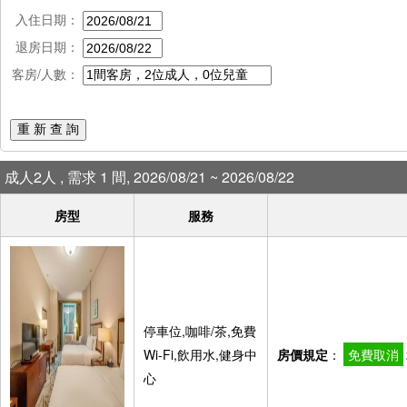
入住日期：
退房日期：
客房/人數：
重 新 查 詢
成人2人 , 需求 1 間, 2026/08/21 ~ 2026/08/22
房型
服務
停車位,咖啡/茶,免費
Wi-Fi,飲用水,健身中
房價規定
：
免費取消
心