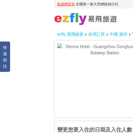
ezfly 易飛旅遊
>
全球訂房
>
中國 廣州
>
快
速
前
往
變更您要入住的日期及入住人數