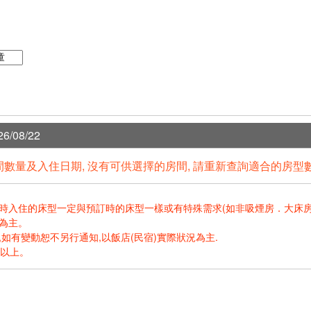
6/08/22
數量及入住日期, 沒有可供選擇的房間, 請重新查詢適合的房型
住的床型一定與預訂時的床型一樣或有特殊需求(如非吸煙房．大床房．高樓層.
為主。
如有變動恕不另行通知,以飯店(民宿)實際狀況為主.
歲以上。