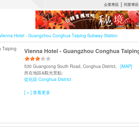
Vienna Hotel - Guangzhou Conghua Taiping Subway Station
Vienna Hotel - Guangzhou Conghua Taipin
530 Guangcong South Road, Conghua District,
[MAP]
所在地區&觀光景點:
從化區 Conghua District
[ + ] 查看更多