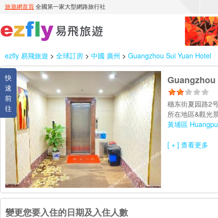
ezfly 易飛旅遊
>
全球訂房
>
中國 廣州
>
Guangzhou Sui Yuan Hotel
快
Guangzhou 
速
前
穗东街夏园路2号,
往
所在地區&觀光景
黃埔區 Huangpu D
[ + ] 查看更多
變更您要入住的日期及入住人數