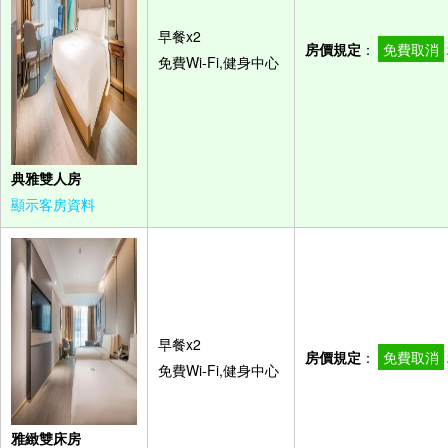
早餐x2
房價規定
：
免費取消
免費Wi-Fi,健身中心
典雅雙人房
顯示客房資料
早餐x2
房價規定
：
免費取消
免費Wi-Fi,健身中心
雅緻雙床房