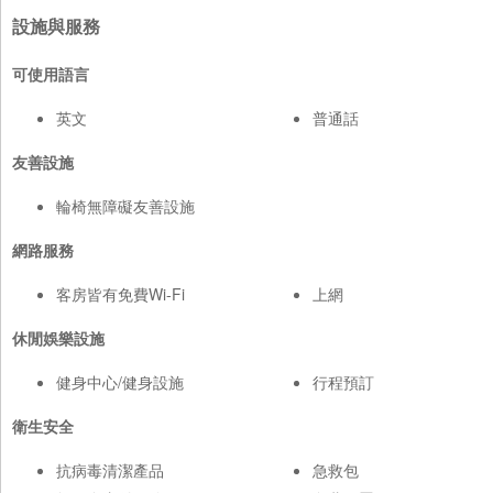
設施與服務
可使用語言
英文
普通話
友善設施
輪椅無障礙友善設施
網路服務
客房皆有免費Wi-Fi
上網
休閒娛樂設施
健身中心/健身設施
行程預訂
衛生安全
抗病毒清潔產品
急救包