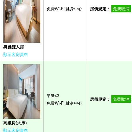
免費Wi-Fi,健身中心
房價規定
：
免費取消
典雅雙人房
顯示客房資料
早餐x2
房價規定
：
免費取消
免費Wi-Fi,健身中心
高級房(大床)
顯示客房資料