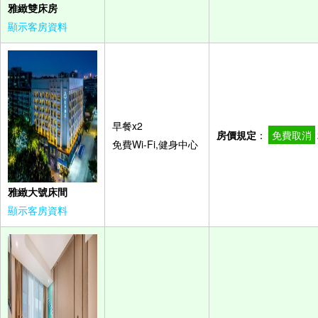
雅緻雙床房
顯示客房資料
早餐x2
房價規定
：
免費取消
免費Wi-Fi,健身中心
雅緻大號床間
顯示客房資料