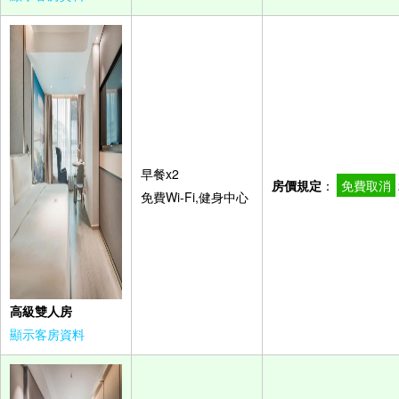
早餐x2
房價規定
：
免費取消
免費Wi-Fi,健身中心
高級雙人房
顯示客房資料