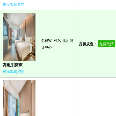
顯示客房資料
免費Wi-Fi,飲用水,健
房價規定
：
免費取消
身中心
高級房(兩床)
顯示客房資料