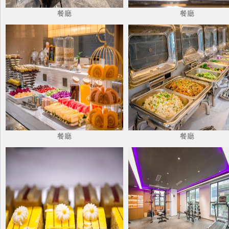
餐廳
餐廳
餐廳
餐廳