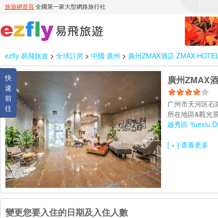
ezfly 易飛旅遊
>
全球訂房
>
中國 廣州
>
廣州ZMAX酒店 ZMAX HOTE
快
廣州ZMAX酒店
速
前
广州市天河区石
往
所在地區&觀光景
越秀區 Yuexiu Dis
[ + ] 查看更多
變更您要入住的日期及入住人數