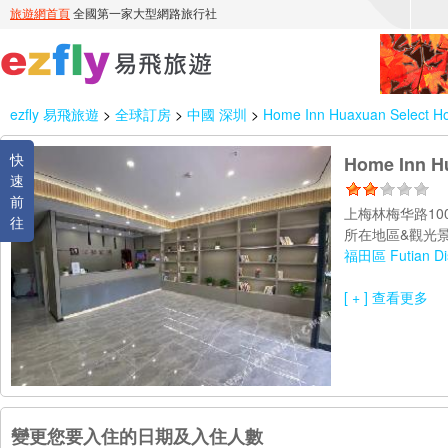
ezfly 易飛旅遊
>
全球訂房
>
中國 深圳
>
Home Inn Huaxuan Select Ho
快
Home Inn Hu
速
前
上梅林梅华路100
往
所在地區&觀光景
福田區 Futian Dis
[ + ] 查看更多
變更您要入住的日期及入住人數