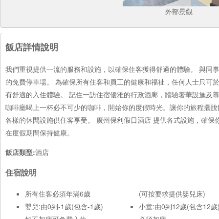
外部景觀
飯店詳情說明
我們重視提供一流的服務和設施，以確保住客獲得舒適的體驗。 與同
的免費停車場。 為確保所有住客和員工的健康和福祉，任何人士只可
有舒適的入住體驗。 記住一訪住宿優雅的行政酒廊，體驗奢華設施及尊
咖啡廳喝上一杯必不可少的咖啡，開始你的度假時光。讓你的旅程擺脫
各樣的休閒設施供住客享受。 廣州保利假日酒店 提供各式設施，確
在度假期間保持健康。
飯店類型:
酒店
住宿說明
所有住客必須年滿6歲
(可按要求提供嬰兒床)
嬰兒:由0到-1歲(包含-1歲)
小童:由0到12歲(包含12歲
如不加床可免費入住
必須加床