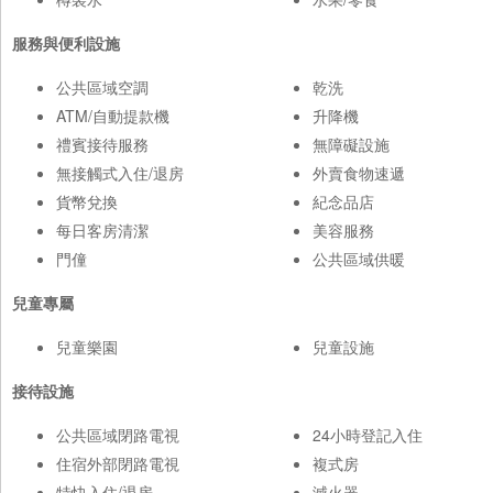
服務與便利設施
公共區域空調
乾洗
ATM/自動提款機
升降機
禮賓接待服務
無障礙設施
無接觸式入住/退房
外賣食物速遞
貨幣兌換
紀念品店
每日客房清潔
美容服務
門僮
公共區域供暖
兒童專屬
兒童樂園
兒童設施
接待設施
公共區域閉路電視
24小時登記入住
住宿外部閉路電視
複式房
特快入住/退房
滅火器