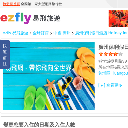
ezfly 易飛旅遊
>
全球訂房
>
中國 廣州
>
廣州保利假日酒店 Holiday Inn G
快
廣州保利假日酒店 
速
前
科学城揽月路99号
往
所在地區&觀光景
黃埔區 Huangpu D
[ + ] 查看更多
變更您要入住的日期及入住人數