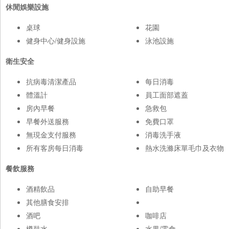
休閒娛樂設施
桌球
花園
健身中心/健身設施
泳池設施
衛生安全
抗病毒清潔產品
每日消毒
體溫計
員工面部遮蓋
房內早餐
急救包
早餐外送服務
免費口罩
無現金支付服務
消毒洗手液
所有客房每日消毒
熱水洗滌床單毛巾及衣物
餐飲服務
酒精飲品
自助早餐
其他膳食安排
酒吧
咖啡店
樽裝水
水果/零食