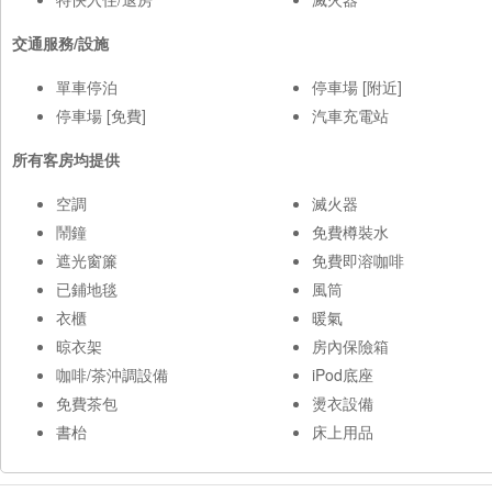
交通服務/設施
單車停泊
停車場 [附近]
停車場 [免費]
汽車充電站
所有客房均提供
空調
滅火器
鬧鐘
免費樽裝水
遮光窗簾
免費即溶咖啡
已鋪地毯
風筒
衣櫃
暖氣
晾衣架
房內保險箱
咖啡/茶沖調設備
iPod底座
免費茶包
燙衣設備
書枱
床上用品