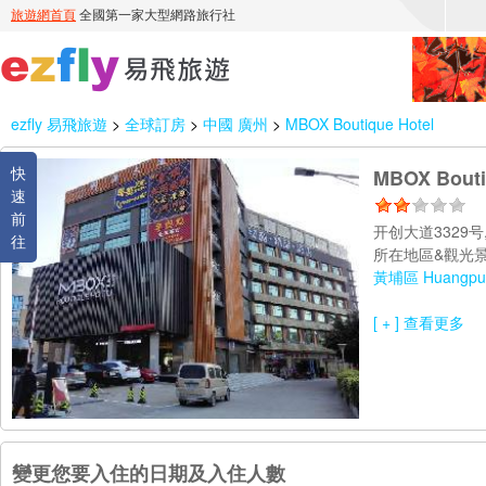
ezfly 易飛旅遊
>
全球訂房
>
中國 廣州
>
MBOX Boutique Hotel
快
MBOX Bouti
速
前
开创大道3329
往
所在地區&觀光景
黃埔區 Huangpu D
[ + ] 查看更多
變更您要入住的日期及入住人數