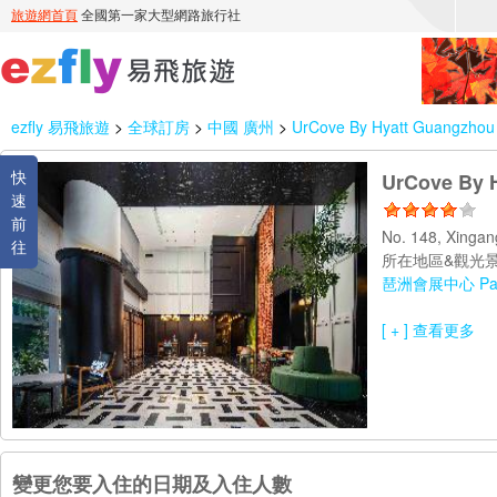
ezfly 易飛旅遊
>
全球訂房
>
中國 廣州
>
UrCove By Hyatt Guangzhou 
快
UrCove By H
速
前
No. 148, Xingan
往
所在地區&觀光景
琶洲會展中心 Pazhou
[ + ] 查看更多
變更您要入住的日期及入住人數