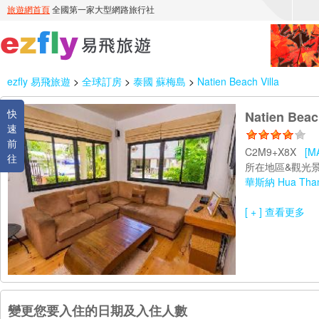
ezfly 易飛旅遊
>
全球訂房
>
泰國 蘇梅島
>
Natien Beach Villa
快
Natien Beach
速
前
C2M9+X8X
[M
往
所在地區&觀光景
華斯納 Hua Tha
[ + ] 查看更多
變更您要入住的日期及入住人數