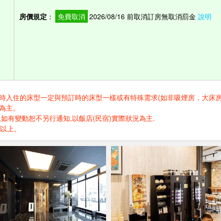
房價規定
：
免費取消
2026/08/16 前取消訂房無取消罰金
說明
住的床型一定與預訂時的床型一樣或有特殊需求(如非吸煙房．大床房．高樓層.
為主。
如有變動恕不另行通知,以飯店(民宿)實際狀況為主.
歲以上。