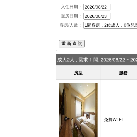
入住日期：
退房日期：
客房/人數：
重 新 查 詢
成人2人 , 需求 1 間, 2026/08/22 ~ 202
房型
服務
免費Wi-Fi