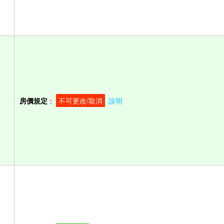
房價規定
：
不可更改/取消
說明