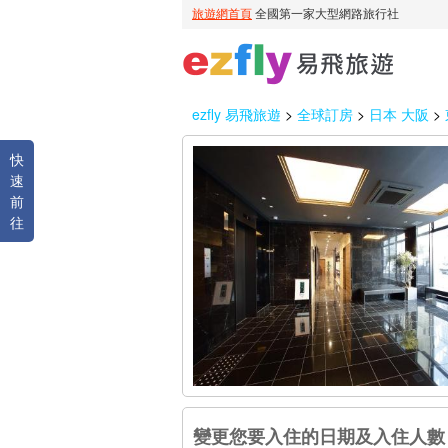
ezfly 易飛旅遊
>
全球訂房
>
日本 大阪
>
快
速
前
往
變更您要入住的日期及入住人數