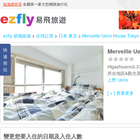
ezfly 易飛旅遊
>
全球訂房
>
日本 東京
>
Merveille Ueno House Tokyo
快
Merveille U
速
前
Higashiueno3-
往
所在地區&觀光景
上野 Ueno
[ + ] 查看更多
變更您要入住的日期及入住人數