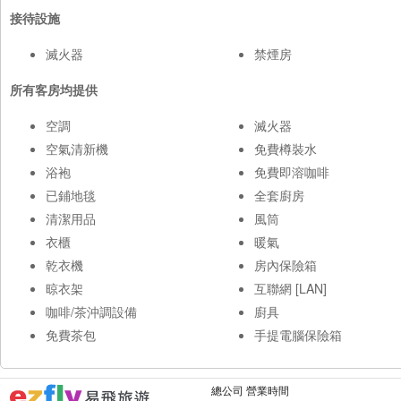
接待設施
滅火器
禁煙房
所有客房均提供
空調
滅火器
空氣清新機
免費樽裝水
浴袍
免費即溶咖啡
已鋪地毯
全套廚房
清潔用品
風筒
衣櫃
暖氣
乾衣機
房內保險箱
晾衣架
互聯網 [LAN]
咖啡/茶沖調設備
廚具
免費茶包
手提電腦保險箱