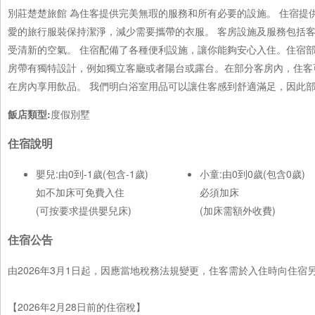
別莊楚楚旅館 為住客提供完美無瑕的服務和所有必要的設施。 住宿提
愛的旅行服裝保持潔淨，減少需要攜帶的衣服。 客房設施及服務包括
受清新的空氣。 住宿配備了各種便利設施，讓你能夠安心入住。住宿部
房帶有獨特設計，例如獨立客廳或者陽台或露台。在部分客房內，住客
在房內享用飲品。 我們明白浴室用品可以讓住客感到舒適滿足，因此
飯店類型:
度假別墅
住宿說明
嬰兒:由0到-1歲(包含-1歲)
小童:由0到0歲(包含0歲)
如不加床可免費入住
必須加床
(可按要求提供嬰兒床)
(加床需額外收費)
住宿公告
由2026年3月1日起，因應當地稅務法規變更，住客需於入住時向住
【2026年2月28日前的住宿稅】