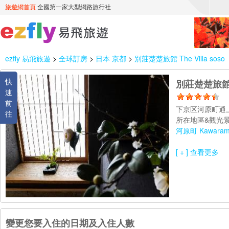
ezfly 易飛旅遊
>
全球訂房
>
日本 京都
>
別莊楚楚旅館 The Villa soso
快
別莊楚楚旅館 Th
速
前
下京区河原町通上
往
所在地區&觀光景
河原町 Kawaram
[ + ] 查看更多
變更您要入住的日期及入住人數