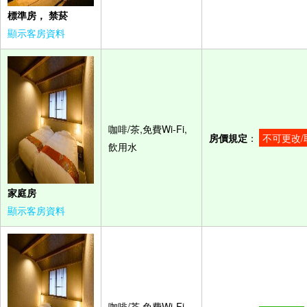
標準房， 禁菸
顯示客房資料
咖啡/茶,免費Wi-Fi,
房價規定
：
不可更改/
飲用水
家庭房
顯示客房資料
咖啡/茶,免費Wi-Fi,